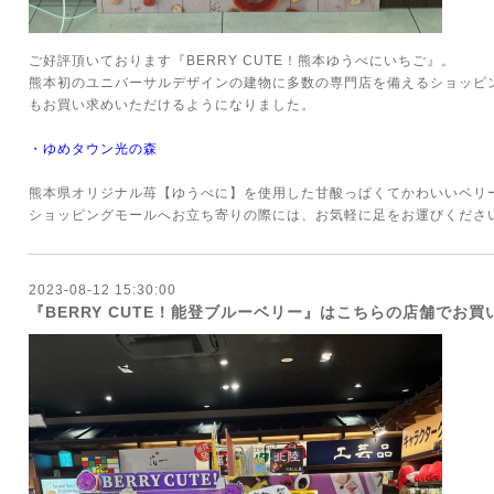
ご好評頂いております『BERRY CUTE！熊本ゆうべにいちご』。
熊本初のユニバーサルデザインの建物に多数の専門店を備えるショッピ
もお買い求めいただけるようになりました。
・
ゆめタウン光の森
熊本県オリジナル苺【ゆうべに】を使用した甘酸っぱくてかわいいベリ
ショッピングモールへお立ち寄りの際には、お気軽に足をお運びくださ
2023-08-12 15:30:00
『BERRY CUTE！能登ブルーベリー』はこちらの店舗でお